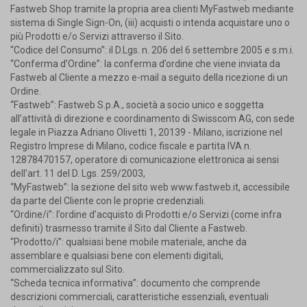
Fastweb Shop tramite la propria area clienti MyFastweb mediante
sistema di Single Sign-On, (iii) acquisti o intenda acquistare uno o
più Prodotti e/o Servizi attraverso il Sito.
“Codice del Consumo”: il D.Lgs. n. 206 del 6 settembre 2005 e s.m.i.
“Conferma d’Ordine”: la conferma d’ordine che viene inviata da
Fastweb al Cliente a mezzo e-mail a seguito della ricezione di un
Ordine.
“Fastweb”: Fastweb S.p.A., società a socio unico e soggetta
all’attività di direzione e coordinamento di Swisscom AG, con sede
legale in Piazza Adriano Olivetti 1, 20139 - Milano, iscrizione nel
Registro Imprese di Milano, codice fiscale e partita IVA n.
12878470157, operatore di comunicazione elettronica ai sensi
dell’art. 11 del D. Lgs. 259/2003,
“MyFastweb”: la sezione del sito web www.fastweb.it, accessibile
da parte del Cliente con le proprie credenziali.
“Ordine/i”: l’ordine d’acquisto di Prodotti e/o Servizi (come infra
definiti) trasmesso tramite il Sito dal Cliente a Fastweb.
“Prodotto/i”: qualsiasi bene mobile materiale, anche da
assemblare e qualsiasi bene con elementi digitali,
commercializzato sul Sito.
“Scheda tecnica informativa”: documento che comprende
descrizioni commerciali, caratteristiche essenziali, eventuali