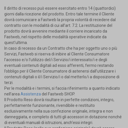
Il diritto di recesso può essere esercitato entro 14 (quattordici)
giorni dalla ricezione del prodotto. Entro tale termine il Cliente
dovrà comunicare a Fastweb la propria volontà di recedere dal
contratto con le modalità di cui all’art. 7.2. La restituzione del
prodotto dovrà avvenire mediante il corriere incaricato da
Fastweb, nel rispetto delle modalità operative indicate da
quest'ultima.
In caso di recesso da un Contratto che ha per oggetto uno o più
Servizi, Fastweb si riserva di inibire al Cliente Consumatore
l’accesso e/o l’utilizzo del/i Servizio/i interessato/i e degli
eventuali contenuti digitali ad esso afferenti, fermo restando
l’obbligo per il Cliente Consumatore di astenersi dall’utilizzare i
contenuti digitali o il/i Servizio/i o dal metterlo/i a disposizione di
terzi.
Per le modalità e i termini, si faccia riferimento a quanto indicato
nell’area
Assistenza
del Fastweb SHOP.
Il Prodotto Reso dovrà risultare in perfette condizioni, integro,
perfettamente funzionante, rivendibile e restituito
esclusivamente nella sua confezione originale, integra e non
danneggiata, e completo di tutti gli accessori in dotazione nonché
di eventuali manuali di istruzioni, anch’essi integri.