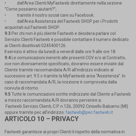
•
dall'Area Clienti MyFastweb direttamente nella sezione
“Come possiamo aiutarti?”;
•
tramite il nostro social care su Facebook.
•
dall’Area Assistenza del Fastweb SHOP per i Prodotti
acquistati sul Fastweb SHOP.
9.3
Per chi non è più cliente Fastweb e desidera parlare col
Servizio Clienti Fastweb è possibile contattare il numero dedicato
ai Clienti disattivati 0245400126.
Il servizio è attivo da lunedì a venerdì dalle ore 9 alle ore 18.
9.4
Le comunicazioni inerenti alle presenti CGV e/o al Contratto,
ove non diversamente specificato, dovranno essere inviate dal
Cliente tramite raccomandata A/R all’indirizzo indicato al
successivo art. 9.5 o tramite la MyFastweb area “Assistenza”. In
caso di raccomandata A/R, la ricezione è comprovata dalla
ricevuta di ritorno.
9.5
Tutte le comunicazioni scritte indirizzate dal Cliente a Fastweb
a mezzo raccomandata A/R dovranno pervenire a:
Fastweb Servizio Clienti, C.P. n.126, 20092 Cinisello Balsamo (MI)
oppure tramite pec all’indirizzo:
fastweb@pec.fastweb.it
ARTICOLO 10 – PRIVACY
Fastweb garantisce ai propri Clienti il rispetto della normativa in