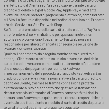
Conferma d’Ordine. Il pagamento dell’importo complessivo dovuto
è effettuato dal Cliente in un’unica soluzione tramite carta di
credito o di debito, Paypal, Google Pay, Apple Pay o mediante
eventuali ulteriori metodi di pagamento elettronico, come indicato
sul Sito. La fattura è disponibile nell’ordine di acquisto del Prodotto
e/o del Servizio sul Sito Fastweb Shop.
Se l’istituto di emissione della carta di credito o debito, PayPal o
altro fornitore di servizi rifiutino o per qualsiasi motivo non
autorizzino o convalidino il pagamento, Fastweb non sarà
responsabile per ritardi o mancata consegna o esecuzione dei
Prodotti e/o Servizi ordinati.
Qualora il pagamento sia eseguito tramite carta di credito o
debito, il Cliente sarà trasferito su un sito protetto e i dati della
carta di credito verranno comunicati direttamente all’operatore
che si occupa dei pagamenti per conto di Fastweb.
In nessun momento della procedura di acquisto Fastweb sarà in
grado di conoscere le informazioni relative alla carta di credito o
debito del Cliente, trasmesse tramite connessione protetta
direttamente al sito del soggetto che gestisce la transazione.
Nessun archivio informatico di Fastweb conserverà tali dati. In
nessun caso Fastweb può quindi essere ritenuta responsabile per
eventuale uso fraudolento e indebito di carte di credito da parte di
terzi, all’atto del pagamento di quanto acquistato.