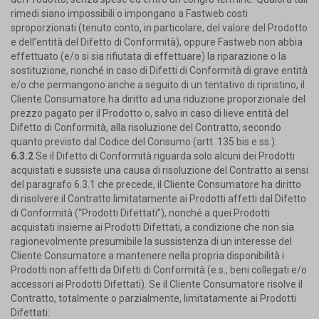
rimedi siano impossibili o impongano a Fastweb costi
sproporzionati (tenuto conto, in particolare, del valore del Prodotto
e dell’entità del Difetto di Conformità), oppure Fastweb non abbia
effettuato (e/o si sia rifiutata di effettuare) la riparazione o la
sostituzione, nonché in caso di Difetti di Conformità di grave entità
e/o che permangono anche a seguito di un tentativo di ripristino, il
Cliente Consumatore ha diritto ad una riduzione proporzionale del
prezzo pagato per il Prodotto o, salvo in caso di lieve entità del
Difetto di Conformità, alla risoluzione del Contratto, secondo
quanto previsto dal Codice del Consumo (artt. 135 bis e ss.).
6.3.2
Se il Difetto di Conformità riguarda solo alcuni dei Prodotti
acquistati e sussiste una causa di risoluzione del Contratto ai sensi
del paragrafo 6.3.1 che precede, il Cliente Consumatore ha diritto
di risolvere il Contratto limitatamente ai Prodotti affetti dal Difetto
di Conformità (“Prodotti Difettati”), nonché a quei Prodotti
acquistati insieme ai Prodotti Difettati, a condizione che non sia
ragionevolmente presumibile la sussistenza di un interesse del
Cliente Consumatore a mantenere nella propria disponibilità i
Prodotti non affetti da Difetti di Conformità (e.s., beni collegati e/o
accessori ai Prodotti Difettati). Se il Cliente Consumatore risolve il
Contratto, totalmente o parzialmente, limitatamente ai Prodotti
Difettati: