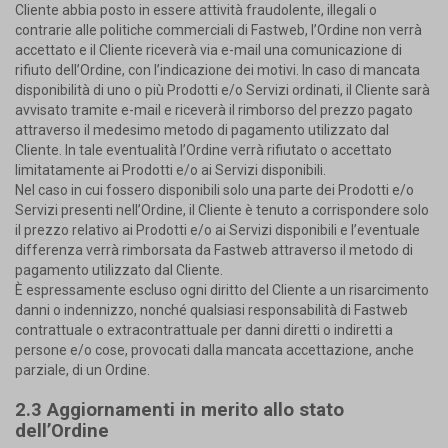
Cliente abbia posto in essere attività fraudolente, illegali o
contrarie alle politiche commerciali di Fastweb, l’Ordine non verrà
accettato e il Cliente riceverà via e-mail una comunicazione di
rifiuto dell’Ordine, con l’indicazione dei motivi. In caso di mancata
disponibilità di uno o più Prodotti e/o Servizi ordinati, il Cliente sarà
avvisato tramite e-mail e riceverà il rimborso del prezzo pagato
attraverso il medesimo metodo di pagamento utilizzato dal
Cliente. In tale eventualità l’Ordine verrà rifiutato o accettato
limitatamente ai Prodotti e/o ai Servizi disponibili.
Nel caso in cui fossero disponibili solo una parte dei Prodotti e/o
Servizi presenti nell’Ordine, il Cliente è tenuto a corrispondere solo
il prezzo relativo ai Prodotti e/o ai Servizi disponibili e l’eventuale
differenza verrà rimborsata da Fastweb attraverso il metodo di
pagamento utilizzato dal Cliente.
È espressamente escluso ogni diritto del Cliente a un risarcimento
danni o indennizzo, nonché qualsiasi responsabilità di Fastweb
contrattuale o extracontrattuale per danni diretti o indiretti a
persone e/o cose, provocati dalla mancata accettazione, anche
parziale, di un Ordine.
2.3 Aggiornamenti in merito allo stato
dell’Ordine