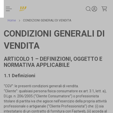
Novità
Promozioni
Home
CONDIZIONI GENERALI DI VENDITA
Prodotti
CONDIZIONI GENERALI DI
A
I
VENDITA
G
l
a
s
ARTICOLO 1 – DEFINIZIONI, OGGETTO E
s
NORMATIVA APPLICABILE
e
s
1.1 Definizioni
“CGV”: le presenti condizioni generali di vendita.
“Cliente”: qualsiasi persona fisica consumatore ex art. 3.1, lett. a),
D.Lgs. n. 206/2005 (“Cliente Consumatore”) o professionista
titolare di partita iva che agisce nell’esercizio della propria attività
professionale o artigianale (“Cliente Professionista”) che: (i) sia
intestatario di un contratto di fornitura con Fastweb, (ii) acceda al