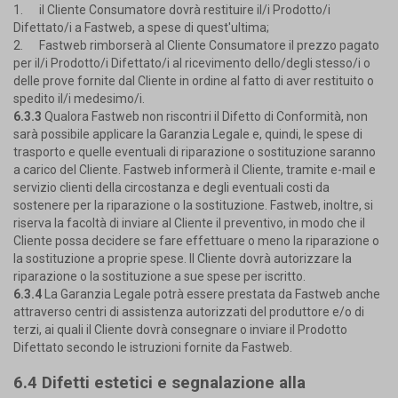
1. il Cliente Consumatore dovrà restituire il/i Prodotto/i
Difettato/i a Fastweb, a spese di quest'ultima;
2. Fastweb rimborserà al Cliente Consumatore il prezzo pagato
per il/i Prodotto/i Difettato/i al ricevimento dello/degli stesso/i o
delle prove fornite dal Cliente in ordine al fatto di aver restituito o
spedito il/i medesimo/i.
6.3.3
Qualora Fastweb non riscontri il Difetto di Conformità, non
sarà possibile applicare la Garanzia Legale e, quindi, le spese di
trasporto e quelle eventuali di riparazione o sostituzione saranno
a carico del Cliente. Fastweb informerà il Cliente, tramite e-mail e
servizio clienti della circostanza e degli eventuali costi da
sostenere per la riparazione o la sostituzione. Fastweb, inoltre, si
riserva la facoltà di inviare al Cliente il preventivo, in modo che il
Cliente possa decidere se fare effettuare o meno la riparazione o
la sostituzione a proprie spese. Il Cliente dovrà autorizzare la
riparazione o la sostituzione a sue spese per iscritto.
6.3.4
La Garanzia Legale potrà essere prestata da Fastweb anche
attraverso centri di assistenza autorizzati del produttore e/o di
terzi, ai quali il Cliente dovrà consegnare o inviare il Prodotto
Difettato secondo le istruzioni fornite da Fastweb.
6.4 Difetti estetici e segnalazione alla