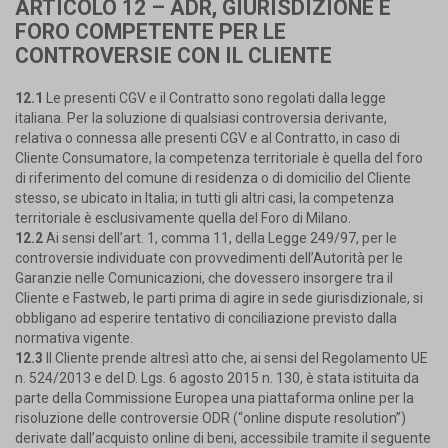
ARTICOLO 12 – ADR, GIURISDIZIONE E
FORO COMPETENTE PER LE
CONTROVERSIE CON IL CLIENTE
12.1
Le presenti CGV e il Contratto sono regolati dalla legge
italiana. Per la soluzione di qualsiasi controversia derivante,
relativa o connessa alle presenti CGV e al Contratto, in caso di
Cliente Consumatore, la competenza territoriale è quella del foro
di riferimento del comune di residenza o di domicilio del Cliente
stesso, se ubicato in Italia; in tutti gli altri casi, la competenza
territoriale è esclusivamente quella del Foro di Milano.
12.2
Ai sensi dell’art. 1, comma 11, della Legge 249/97, per le
controversie individuate con provvedimenti dell’Autorità per le
Garanzie nelle Comunicazioni, che dovessero insorgere tra il
Cliente e Fastweb, le parti prima di agire in sede giurisdizionale, si
obbligano ad esperire tentativo di conciliazione previsto dalla
normativa vigente.
12.3
Il Cliente prende altresì atto che, ai sensi del Regolamento UE
n. 524/2013 e del D. Lgs. 6 agosto 2015 n. 130, è stata istituita da
parte della Commissione Europea una piattaforma online per la
risoluzione delle controversie ODR (“online dispute resolution”)
derivate dall’acquisto online di beni, accessibile tramite il seguente