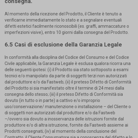
consegna.
Al momento della ricezione del Prodotto, il Cliente è tenuto a
verificarne immediatamente lo stato e a segnalare eventuali
difetti estetici facilmente riconoscibili (es. graffi, ammaccature o
imperfezioni visive), entro 10 giorni dalla consegna del Prodotto.
6.5 Casi di esclusione della Garanzia Legale
In conformità alla disciplina del Codice del Consumo e del Codice
Civile applicabile, la Garanzia Legale è esclusa qualora ricorra una
delle seguenti ipotesi: (i) il Prodotto sia stato sottoposto a esami
tecnici e/o manipolato da parte di soggetti terzi non autorizzati
dal produttore e/o da Fastweb; (ii) il preteso Difetto di Conformità
del Prodotto si sia manifestato oltre il termine di 24 mesi dalla
consegna dello stesso; (iii) il preteso Difetto di Conformità sia
dovuto (in tutto o in parte) a cattivo e/o improprio
uso/conservazione/ manutenzione o installazione – del Cliente o
di soggetti non autorizzati dal produttore e/o da Fastweb
–/ovvero sia dovuto a inosservanza delle istruzioni fornite dal
produttore e/o di altra istruzione, fornite da Fastweb assieme ai
Prodotti consegnati; (iv) al momento della conclusione del
Contratto, il Cliente Consumatore sia a conoscenza del difetto e lo