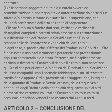
contrarre;
(ii) alle persone soggette a tutela o curatela ovvero ad
amministrazione di sostegno previa autorizzazione da parte di un
tutore e/o amministratore e/o sotto la sua supervisione, che
risulterà confermata dall’atto solutorio di pagamento.
Il Cliente è tenuto a fornire dati reali, verificati e verificabili,
dettagliati, completi e corretti relativamente alla fatturazione e
alla destinazione dei Prodotti e Servizi e rimane l’unico
responsabile dell’esattezza e veridicità dei dati forniti.
In ogni caso, si precisa che l’Offerta dei Prodotti e/o Servizi sul Sito
è destinata a uso esclusivamente personale e/o professionale;
ogni uso commerciale è vietato. Pertanto, ne è esplicitamente
esclusa la rivendita e Fastweb si riserva il diritto di non accettare
gli
Ordini che per quantità e/o natura dei Prodotti e dei Servizi non
risultino compatibili con il normale fabbisogno di un utilizzatore
medio finale oppure Ordini provenienti da soggetti
che, in ragione
della quantità di Prodotti e Servizi ordinati, della frequenza e
continuità degli Ordini e della periodicità degli stessi e/o di altri
elementi che verranno valutati da Fastweb di volta in volta, si
presume intendano venderli e/o commercializzarli a terzi.
ARTICOLO 2 – CONCLUSIONE DEL